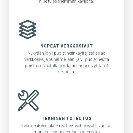
niille tulee enemmän kävijöitä.
NOPEAT VERKKOSIVUT
Nykyään jo yli puolet netinkäyttäjistä selaa
verkkosivuja puhelimellaan, ja yli puolet heistä
poistuu sivustolta, jos latausnopeus ylittää 3
sekuntia.
TEKNINEN TOTEUTUS
Teknisentoteutuksen vaiheet vaihtelevat sivuston
monimutkaisuuden, laajuuden sekä