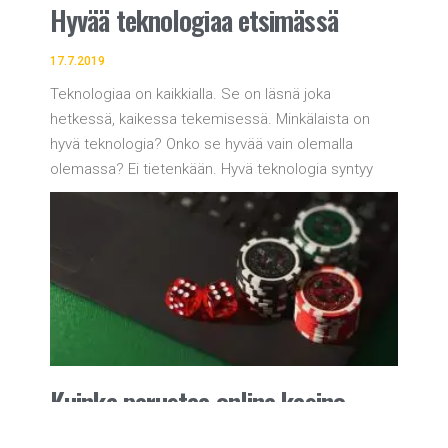
Hyvää teknologiaa etsimässä
17.7.2019
Teknologiaa on kaikkialla. Se on läsnä joka
hetkessä, kaikessa tekemisessä. Minkälaista on
hyvä teknologia? Onko se hyvää vain olemalla
olemassa? Ei tietenkään. Hyvä teknologia syntyy
Kuinka perustaa online kasino-
sivuston?